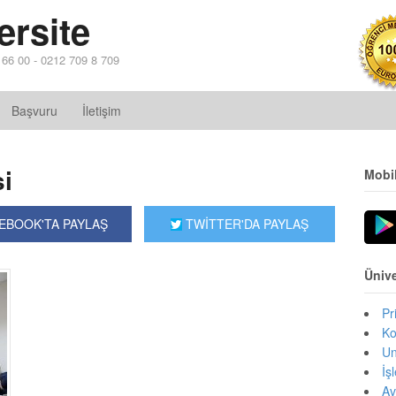
ersite
4 66 00 - 0212 709 8 709
Başvuru
İletişim
i
Mobi
EBOOK'TA PAYLAŞ
TWİTTER'DA PAYLAŞ
Ünive
Pr
Ko
Un
İş
Av