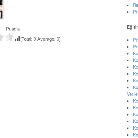
Ri
Pr
Eğiti
Puanla
[Total:
0
Average:
0
]
Pr
Pr
Ko
Ko
Ko
Ko
Ko
Ko
Veril
Ko
Ko
Ko
Ko
Ko
Ko