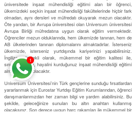
üniversitede inşaat mühendisliği eğitimi alan bir öğrenci,
ülkemizdeki seçkin inşaat mühendisliği fakültelerinde hiçbir fark
olmadan, aynı dersleri ve müfredatı okuyarak mezun olacaktır.
Öte yandan, bir Avrupa üniversitesi olan Universum üniversitesi
Avrupa Birliği müfredatına uygun olarak eğitim vermektedir.
Öğrenciler mezun olduklarında, hem ülkemizde tanınan, hem de
AB ülkelerinden tanınan diplomalarını almaktadırlar. İsterseniz
ülkemizde, isterseniz yurtdışında kariyerinizi yapabilirsiniz.
İngilizce destekli olarak, mükemmel bir eğitim kalitesi ile,
1
sınavsız girişle, hayalini kurduğunuz inşaat mühendisliği eğitimi
alma şansınız olacaktır.
Universum Üniversitesi’nin Türk gençlerine sunduğu fırsatlardan
yararlanmak için Eurostar Yurtdışı Eğitim Kurumlarından, öğrenci
danışmanlarımızdan her zaman bilgi ve yardım alabilirsiniz. Bu
şekilde, geleceğinize sunulan bu altın anahtarı kullanmış
olacaksınız. Son derece uygun harç rakamları ile mükemmel bir
eğitim alma fırsatını yakalayacaksınız. Kampus içinde modern
bir sistemde, kendinize yakışan ve kendinizi ifade edebileceğiniz
şekilde sosyalleşebilirsiniz. Sanat etkinlikleri, kültür ve spor