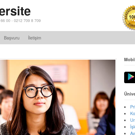
ersite
4 66 00 - 0212 709 8 709
Başvuru
İletişim
Mobi
Ünive
Pr
Ko
Un
İş
Av