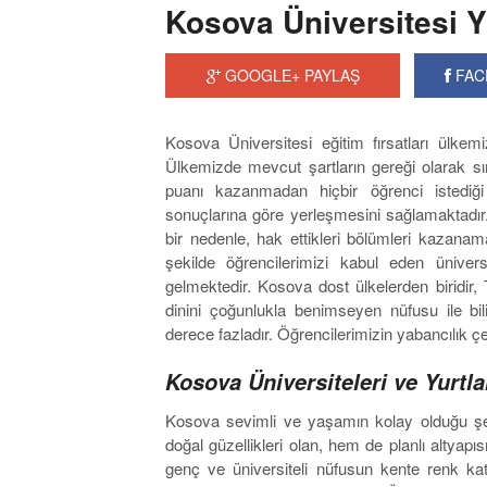
Kosova Üniversitesi Yu
GOOGLE+ PAYLAŞ
FAC
Kosova Üniversitesi eğitim fırsatları ülke
Ülkemizde mevcut şartların gereği olarak sı
puanı kazanmadan hiçbir öğrenci istediği
sonuçlarına göre yerleşmesini sağlamaktadı
bir nedenle, hak ettikleri bölümleri kazana
şekilde öğrencilerimizi kabul eden üniver
gelmektedir. Kosova dost ülkelerden biridir,
dinini çoğunlukla benimseyen nüfusu ile bi
derece fazladır. Öğrencilerimizin yabancılık ç
Kosova Üniversiteleri ve Yurtl
Kosova sevimli ve yaşamın kolay olduğu şehir
doğal güzellikleri olan, hem de planlı altyapıs
genç ve üniversiteli nüfusun kente renk ka