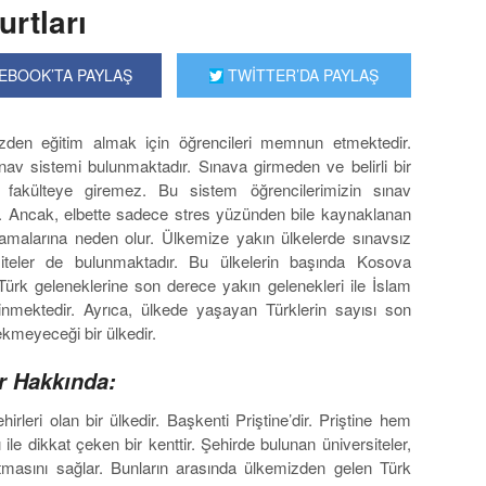
rtları
EBOOK’TA PAYLAŞ
TWİTTER’DA PAYLAŞ
mizden eğitim almak için öğrencileri memnun etmektedir.
nav sistemi bulunmaktadır. Sınava girmeden ve belirli bir
 fakülteye giremez. Bu sistem öğrencilerimizin sınav
r. Ancak, elbette sadece stres yüzünden bile kaynaklanan
mamalarına neden olur. Ülkemize yakın ülkelerde sınavsız
siteler de bulunmaktadır. Bu ülkelerin başında Kosova
 Türk geleneklerine son derece yakın gelenekleri ile İslam
linmektedir. Ayrıca, ülkede yaşayan Türklerin sayısı son
ekmeyeceği bir ülkedir.
ar Hakkında:
leri olan bir ülkedir. Başkenti Priştine’dir. Priştine hem
ı ile dikkat çeken bir kenttir. Şehirde bulunan üniversiteler,
tmasını sağlar. Bunların arasında ülkemizden gelen Türk