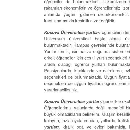
öğrenciler de bulunmaktadır. Ülkemizden ö
rakamları ekonomiktir ve öğrencilerimizi zorl
anlamda yaşam giderleri de ekonomiktir.
karşılanması da kesinlikle zor değildir.
Kosova Üniversitesi yurtları
öğrencilerin te
Universum üniversitesi başta olmak üze
bulunmaktadır. Kampus çevrelerinde bulunan y
Yurtlar temiz, ısınma ve soğutma sistemleri 
erkek öğrenciler için çeşitli yurt seçenekleri
arada olacağı öğrenci yurtları bulunmakta
Pansiyonlarda, kiralık oda ve dairelerde, evl
seçenekleri de bulunmaktadır. Uygun fiyatla
seçenekleri de uygun fiyatlara öğrencilerim
yararlanabilirsiniz.
Kosova Üniversitesi yurtları,
genellikle ok
Öğrencilerimiz yakınlarda değil, mesafeli bi
büyük olmadıklarını belirtelim. Ulaşım kesinli
kolayca, fazla oyalanmadan, yollarda, trafikt
yurtları,
kiralık oda ve evleri bakımlıdır.