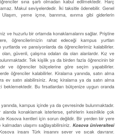
ğrenciler sına şartı olmadan kabul edilmektedir. Harç
amaz. Makul seviyelerdedir. İki taksitle ödenebilir. Genel
 Ulaşım, yeme içme, barınma, ısınma gibi giderlerin
miz ve huzurlu bir ortamda konaklamalarını sağlar. Priştine
re, öğrencilerimizin rahat edeceği kampus yurtları
urtlarda ve pansiyonlarda da öğrencilerimiz kalabilirler.
olan, güvenli, çalışma odaları da olan alanlardır. Kız ve
 bulunmaktadır. Tek kişilik ya da birden fazla öğrencinin bir
dır ve öğrenciler bütçelerine göre seçim yapabilirler.
erde öğrenciler kalabilirler. Kiralama yanında, satın alma
ra ev satın alabilirsiniz. Araç kiralama ya da satın alma
izi beklemektedir. Bu fırsatlardan bütçenize uygun oranda
ul yanında, kampus içinde ya da çevresinde bulunmaktadır.
r alanda konaklamak isterlerse, şehirlerin kesinlikle çok
kle Kosova kentleri için sorun değildir. Bir yerden bir yere
e kalmadan ulaşımı sağlayabilirsiniz.
Kosova üniversitesi
 Kosova insanı Türk insanını sever ve sıcak davranır.