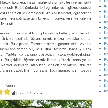
Ko
 Hukuk fakültesi, inşaat mühendisliği fakültesi ve mimarlık
Ko
nmektedir. Bu bölümlerde ileri eğitimler de İngilizce destekli
Ko
oşullar sizleri beklemektedir. Az kişilik sınıflar, öğrencilerin
Ko
teleri tedrisatına uygun bir eğitim, öğrencilerin kendilerine
Ko
ikleridir.
Ko
Ko
ncilerimizin alacakları diplomalar elbette çok önemlidir.
Ko
Üniversiteleri’nde, öğrencilerimiz mezun olduktan sonra,
Ko
maktadır. Bu diploma Europass olarak geçmektedir. Avrupa
Ko
r. Önemi son derece büyüktür. Tüm ülkelerde, lisans, yüksek
Ko
tır. Yurtdışında çalışma olanaklarını yakalayabileceksiniz.
Ko
r. Bu şekilde, öğrencilerimiz lisans, yüksek lisans ya da
Ko
 kariyer adımlarını atabilirler. Meslek eğitimlerini aldıktan
Ko
rularını yapabilirler. Bu şansı kaçırmamak için Kosova
Ko
Ko
Puanla
Ko
Ko
[Total:
1
Average:
5
]