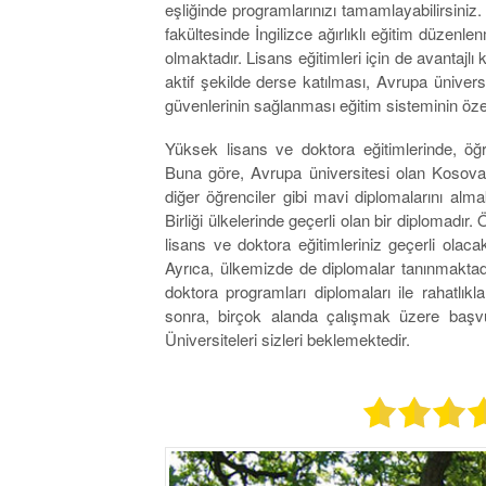
eşliğinde programlarınızı tamamlayabilirsiniz.
fakültesinde İngilizce ağırlıklı eğitim düzenle
olmaktadır. Lisans eğitimleri için de avantajlı k
aktif şekilde derse katılması, Avrupa üniversi
güvenlerinin sağlanması eğitim sisteminin özell
Yüksek lisans ve doktora eğitimlerinde, öğre
Buna göre, Avrupa üniversitesi olan Kosova 
diğer öğrenciler gibi mavi diplomalarını al
Birliği ülkelerinde geçerli olan bir diplomadı
lisans ve doktora eğitimleriniz geçerli olacak
Ayrıca, ülkemizde de diplomalar tanınmaktadı
doktora programları diplomaları ile rahatlıkla
sonra, birçok alanda çalışmak üzere başvu
Üniversiteleri sizleri beklemektedir.