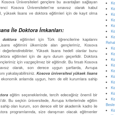
r. Kosova Üniversiteleri gençlere bu avantajları sağlayan
Ko
enci Kosova Üniversiteleri’ne sınavsız olarak kabul
Ko
il, yüksek lisans ve doktora eğitimleri için de kayıt olma
Ko
Ko
Ko
ans İle Doktora İmkanları:
Ko
Ko
ve doktora
eğitimleri için Türk öğrencilerine kapılarını
Rehab
sans eğitimini ülkemizde alan gençlerimiz, Kosova
Ko
ni değerlendirebilirler. Yüksek lisans hedefi olanlar bunu
Ko
 Doktora eğitimleri için de aynı durum geçerlidir. Doktora
Ko
lerimiz için vazgeçilmez bir eğitimdir. Bu fırsatı Kosova
Ko
. Sınavsız olarak, son derece uygun şartlarda, Avrupa
Ko
ını yakalayabilirsiniz.
Kosova üniversitesi yüksek lisans
Ko
m ekonomik anlamda uygun, hem de elit kurumlara sahip
Ko
Ko
Ko
ktora
eğitim seçeneklerinde, tercih edeceğiniz önemli bir
Ko
i’dir. Bu seçkin üniversitede, Avrupa kriterlerinde eğitim
Besle
e sahip olan kurum, son derece elit bir akademik kadro ile
Ko
tora programlarında, size danışman olacak eğitmenler