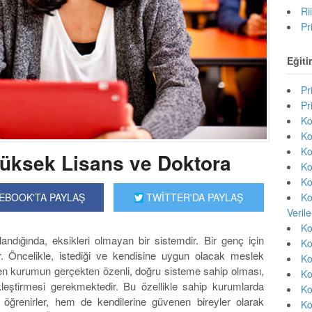
Ri
Pr
Eğiti
Pr
Pr
Ko
Ko
Ko
Yüksek Lisans ve Doktora
Ko
Ko
Ko
EBOOK'TA PAYLAŞ
TWİTTER'DA PAYLAŞ
Veril
Ko
andığında, eksikleri olmayan bir sistemdir. Bir genç için
Ko
ir. Öncelikle, istediği ve kendisine uygun olacak meslek
Ko
ren kurumun gerçekten özenli, doğru sisteme sahip olması,
Ko
kleştirmesi gerekmektedir. Bu özellikle sahip kurumlarda
Ko
 öğrenirler, hem de kendilerine güvenen bireyler olarak
Ko