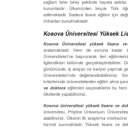
sağlam birer birey şeklinde hayata atılırla
kurumlardır. Ülkemizden birçok Türk öğr
edilmektedir. Sadece lisans eğitimi için değ
imkanları sunulmaktadır.
Kosova Üniversitesi Yüksek Lis
Kosova Üniversitesi yüksek lisans 
aralamaktadır. Hem de sonuna kadar. Li
Üniversiteleri’ne başvurarak ileri eğitimleri
ilgilendikleri bölümde gerçekleştirebilirler.
günümüzde, iş arayan ve kariyer yapmak genç
Üniversiteleri’nde değerlendirebilirsiniz
kriterlerinde üniversitelerden eğitim alma şans
ve doktora
eğitimleri seçeneklerini bu he
ülkelerde yapabilirsiniz.
Kosova üniversitesi yüksek lisans ve do
üniversitesi, Priştine Universum Üniversites
alabilirsiniz. Ülkenin ilk araştırma merkezin
hizmet sunmaktadır. Yüksek lisans ve dok