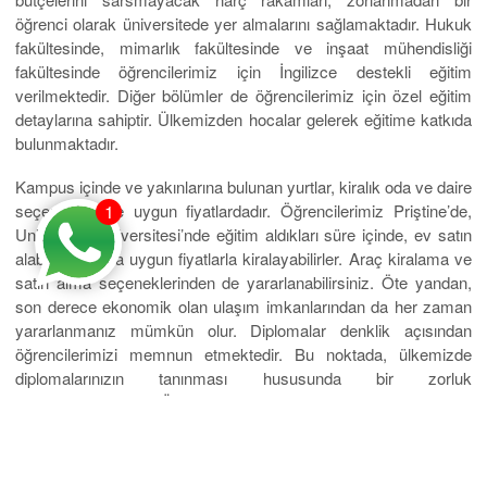
öğrenci olarak üniversitede yer almalarını sağlamaktadır. Hukuk
fakültesinde, mimarlık fakültesinde ve inşaat mühendisliği
fakültesinde öğrencilerimiz için İngilizce destekli eğitim
verilmektedir. Diğer bölümler de öğrencilerimiz için özel eğitim
detaylarına sahiptir. Ülkemizden hocalar gelerek eğitime katkıda
bulunmaktadır.
Kampus içinde ve yakınlarına bulunan yurtlar, kiralık oda ve daire
seçenekleri de uygun fiyatlardadır. Öğrencilerimiz Priştine’de,
1
Universum üniversitesi’nde eğitim aldıkları süre içinde, ev satın
alabilirler ya da uygun fiyatlarla kiralayabilirler. Araç kiralama ve
satın alma seçeneklerinden de yararlanabilirsiniz. Öte yandan,
son derece ekonomik olan ulaşım imkanlarından da her zaman
yararlanmanız mümkün olur. Diplomalar denklik açısından
öğrencilerimizi memnun etmektedir. Bu noktada, ülkemizde
diplomalarınızın tanınması hususunda bir zorluk
çekmeyeceksiniz Ülkemizde diplomalarınızla mesleğinize
başlayabilirsiniz. Ayrıca, Avrupa ülkelerinde de üniversitenin
diplomaları tanınmaktadır. Mutlaka bu üniversiteyi
kurumlarımızdan bilgi alarak inceleyin ve siz de kararınızı verin.