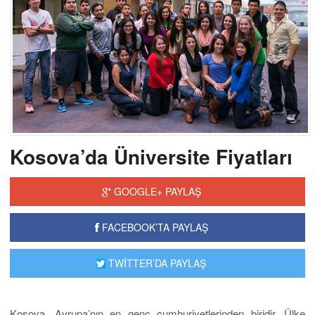
Kosova’da Üniversite Fiyatları
GOOGLE+ PAYLAŞ
FACEBOOK’TA PAYLAŞ
TWİTTER’DA PAYLAŞ
Kosova, Avrupa’nın en genç cumhuriyetlerinden biridir. Ülke