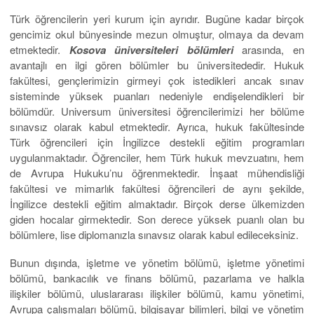
Türk öğrencilerin yeri kurum için ayrıdır. Bugüne kadar birçok
gencimiz okul bünyesinde mezun olmuştur, olmaya da devam
etmektedir.
Kosova üniversiteleri bölümleri
arasında, en
avantajlı en ilgi gören bölümler bu üniversitededir. Hukuk
fakültesi, gençlerimizin girmeyi çok istedikleri ancak sınav
sisteminde yüksek puanları nedeniyle endişelendikleri bir
bölümdür. Universum üniversitesi öğrencilerimizi her bölüme
sınavsız olarak kabul etmektedir. Ayrıca, hukuk fakültesinde
Türk öğrencileri için İngilizce destekli eğitim programları
uygulanmaktadır. Öğrenciler, hem Türk hukuk mevzuatını, hem
de Avrupa Hukuku’nu öğrenmektedir. İnşaat mühendisliği
fakültesi ve mimarlık fakültesi öğrencileri de aynı şekilde,
İngilizce destekli eğitim almaktadır. Birçok derse ülkemizden
giden hocalar girmektedir. Son derece yüksek puanlı olan bu
bölümlere, lise diplomanızla sınavsız olarak kabul edileceksiniz.
Bunun dışında, işletme ve yönetim bölümü, işletme yönetimi
bölümü, bankacılık ve finans bölümü, pazarlama ve halkla
ilişkiler bölümü, uluslararası ilişkiler bölümü, kamu yönetimi,
Avrupa çalışmaları bölümü, bilgisayar bilimleri, bilgi ve yönetim