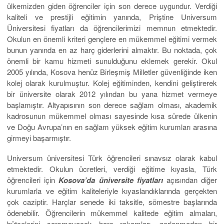
ülkemizden giden öğrenciler için son derece uygundur. Verdiği
kaliteli ve prestijli eğitimin yanında, Priştine Universum
Üniversitesi fiyatları da öğrencilerimizi memnun etmektedir.
Okulun en önemli kriteri gençlere en mükemmel eğitimi vermek
bunun yanında en az harç giderlerini almaktır. Bu noktada, çok
önemli bir kamu hizmeti sunulduğunu eklemek gerekir. Okul
2005 yılında, Kosova henüz Birleşmiş Milletler güvenliğinde iken
kolej olarak kurulmuştur. Kolej eğitiminden, kendini geliştirerek
bir üniversite olarak 2012 yılından bu yana hizmet vermeye
başlamıştır. Altyapısının son derece sağlam olması, akademik
kadrosunun mükemmel olması sayesinde kısa sürede ülkenin
ve Doğu Avrupa’nın en sağlam yüksek eğitim kurumları arasına
girmeyi başarmıştır.
Universum üniversitesi Türk öğrencileri sınavsız olarak kabul
etmektedir. Okulun ücretleri, verdiği eğitime kıyasla, Türk
öğrencileri için
Kosova’da üniversite fiyatları
açısından diğer
kurumlarla ve eğitim kaliteleriyle kıyaslandıklarında gerçekten
çok caziptir. Harçlar senede iki taksitle, sömestre başlarında
ödenebilir. Öğrencilerin mükemmel kalitede eğitim almaları,
bütçelerini sarsmayacak harç rakamları, zorlanmadan bir