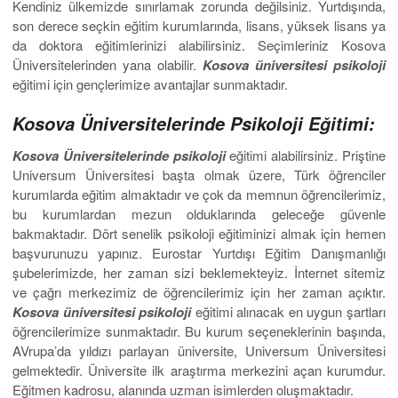
Kendiniz ülkemizde sınırlamak zorunda değilsiniz. Yurtdışında,
son derece seçkin eğitim kurumlarında, lisans, yüksek lisans ya
da doktora eğitimlerinizi alabilirsiniz. Seçimleriniz Kosova
Üniversitelerinden yana olabilir.
Kosova üniversitesi psikoloji
eğitimi için gençlerimize avantajlar sunmaktadır.
Kosova Üniversitelerinde Psikoloji Eğitimi:
Kosova Üniversitelerinde psikoloji
eğitimi alabilirsiniz. Priştine
Universum Üniversitesi başta olmak üzere, Türk öğrenciler
kurumlarda eğitim almaktadır ve çok da memnun öğrencilerimiz,
bu kurumlardan mezun olduklarında geleceğe güvenle
bakmaktadır. Dört senelik psikoloji eğitiminizi almak için hemen
başvurunuzu yapınız. Eurostar Yurtdışı Eğitim Danışmanlığı
şubelerimizde, her zaman sizi beklemekteyiz. İnternet sitemiz
ve çağrı merkezimiz de öğrencilerimiz için her zaman açıktır.
Kosova üniversitesi psikoloji
eğitimi alınacak en uygun şartları
öğrencilerimize sunmaktadır. Bu kurum seçeneklerinin başında,
AVrupa’da yıldızı parlayan üniversite, Universum Üniversitesi
gelmektedir. Üniversite ilk araştırma merkezini açan kurumdur.
Eğitmen kadrosu, alanında uzman isimlerden oluşmaktadır.