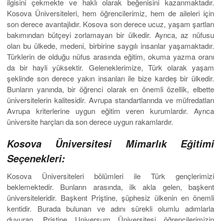
ilgisini çekmekte ve haklı olarak beğenisini kazanmaktadır.
Kosova Üniversiteleri, hem öğrencilerimiz, hem de aileleri için
son derece avantajlıdır. Kosova son derece ucuz, yaşam şartları
bakımından bütçeyi zorlamayan bir ülkedir. Ayrıca, az nüfusu
olan bu ülkede, medeni, birbirine saygılı insanlar yaşamaktadır.
Türklerin de olduğu nüfus arasında eğitim, okuma yazma oranı
da bir hayli yüksektir. Geleneklerimize, Türk olarak yaşam
şeklinde son derece yakın insanları ile bize kardeş bir ülkedir.
Bunların yanında, bir öğrenci olarak en önemli özellik, elbette
üniversitelerin kalitesidir. Avrupa standartlarında ve müfredatları
Avrupa kriterlerine uygun eğitim veren kurumlardır. Ayrıca
üniversite harçları da son derece uygun rakamlardır.
Kosova Üniversitesi Mimarlık Eğitimi
Seçenekleri:
Kosova Üniversiteleri bölümleri ile Türk gençlerimizi
beklemektedir. Bunların arasında, ilk akla gelen, başkent
üniversiteleridir. Başkent Priştine, şüphesiz ülkenin en önemli
kentidir. Burada bulunan ve adını sürekli olumlu adımlarla
duyuran, Priştine Universum Üniversitesi öğrencilerimizin