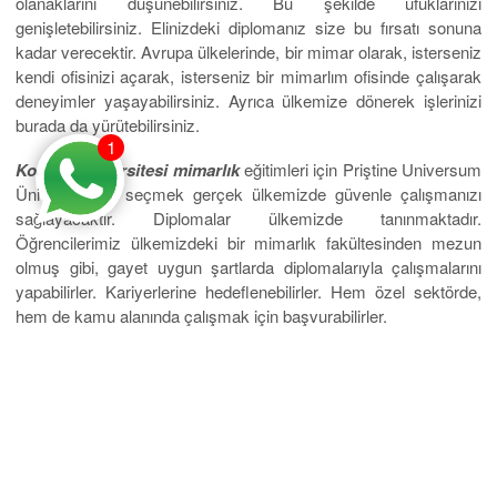
olanaklarını düşünebilirsiniz. Bu şekilde ufuklarınızı
genişletebilirsiniz. Elinizdeki diplomanız size bu fırsatı sonuna
kadar verecektir. Avrupa ülkelerinde, bir mimar olarak, isterseniz
kendi ofisinizi açarak, isterseniz bir mimarlım ofisinde çalışarak
deneyimler yaşayabilirsiniz. Ayrıca ülkemize dönerek işlerinizi
burada da yürütebilirsiniz.
1
Kosova üniversitesi mimarlık
eğitimleri için Priştine Universum
Üniversitesi’ni seçmek gerçek ülkemizde güvenle çalışmanızı
sağlayacaktır. Diplomalar ülkemizde tanınmaktadır.
Öğrencilerimiz ülkemizdeki bir mimarlık fakültesinden mezun
olmuş gibi, gayet uygun şartlarda diplomalarıyla çalışmalarını
yapabilirler. Kariyerlerine hedeflenebilirler. Hem özel sektörde,
hem de kamu alanında çalışmak için başvurabilirler.
Kosova ve Priştine’de geçirdiğiniz yıllar size çok katkılarda
bulunacaktır. Kampus içinde sadece eğitim almayacaksınız.
Medeni bir ortamda, öğrenci olarak, kendinizi birçok alanda
geliştirme şansını elde edeceksiniz. Sosyal anlamda çevreniz
genişleyecek, yurtdışında öğrencilerle arkadaşlık kuracaksınız.
Medeni bir birey olarak, kendinize güvenli şekilde yıllarınızı