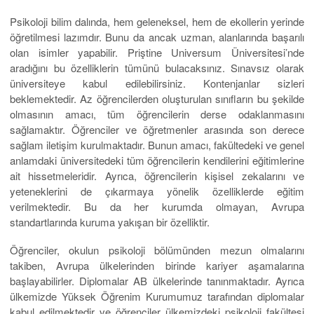
Psikoloji bilim dalında, hem geleneksel, hem de ekollerin yerinde
öğretilmesi lazımdır. Bunu da ancak uzman, alanlarında başarılı
olan isimler yapabilir. Priştine Universum Üniversitesi’nde
aradığını bu özelliklerin tümünü bulacaksınız. Sınavsız olarak
üniversiteye kabul edilebilirsiniz. Kontenjanlar sizleri
beklemektedir. Az öğrencilerden oluşturulan sınıfların bu şekilde
olmasının amacı, tüm öğrencilerin derse odaklanmasını
sağlamaktır. Öğrenciler ve öğretmenler arasında son derece
sağlam iletişim kurulmaktadır. Bunun amacı, fakültedeki ve genel
anlamdaki üniversitedeki tüm öğrencilerin kendilerini eğitimlerine
ait hissetmeleridir. Ayrıca, öğrencilerin kişisel zekalarını ve
yeteneklerini de çıkarmaya yönelik özelliklerde eğitim
verilmektedir. Bu da her kurumda olmayan, Avrupa
standartlarında kuruma yakışan bir özelliktir.
Öğrenciler, okulun psikoloji bölümünden mezun olmalarını
takiben, Avrupa ülkelerinden birinde kariyer aşamalarına
başlayabilirler. Diplomalar AB ülkelerinde tanınmaktadır. Ayrıca
ülkemizde Yüksek Öğrenim Kurumumuz tarafından diplomalar
kabul edilmektedir ve öğrenciler ülkemizdeki psikoloji fakültesi