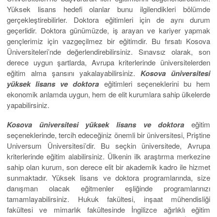
Yüksek lisans hedefi olanlar bunu ilgilendikleri bölümde
gerçekleştirebilirler. Doktora eğitimleri için de aynı durum
geçerlidir. Doktora günümüzde, iş arayan ve kariyer yapmak
gençlerimiz için vazgeçilmez bir eğitimdir. Bu fırsatı Kosova
Üniversiteleri’nde değerlendirebilirsiniz. Sınavsız olarak, son
derece uygun şartlarda, Avrupa kriterlerinde üniversitelerden
eğitim alma şansını yakalayabilirsiniz.
Kosova üniversitesi
yüksek lisans ve doktora
eğitimleri seçeneklerini bu hem
ekonomik anlamda uygun, hem de elit kurumlara sahip ülkelerde
yapabilirsiniz.
Kosova üniversitesi yüksek lisans ve doktora
eğitim
seçeneklerinde, tercih edeceğiniz önemli bir üniversitesi, Priştine
Universum Üniversitesi’dir. Bu seçkin üniversitede, Avrupa
kriterlerinde eğitim alabilirsiniz. Ülkenin ilk araştırma merkezine
sahip olan kurum, son derece elit bir akademik kadro ile hizmet
sunmaktadır. Yüksek lisans ve doktora programlarında, size
danışman olacak eğitmenler eşliğinde programlarınızı
tamamlayabilirsiniz. Hukuk fakültesi, inşaat mühendisliği
fakültesi ve mimarlık fakültesinde İngilizce ağırlıklı eğitim