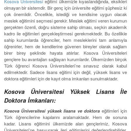
Kosova Üniversitesi
eğitimi ülkemizle kıyaslandığında, eksikleri
olmayan bir sistemdir. Bir genç için üniversite eğitimi şüphesiz ki
çok önemlidir. Öncelikle, istediği ve kendisine uygun olacak
meslek eğitimini seçmesi gerekir. Meslek eğitimi veren kurumun
gerçekten özenli, doğru sisteme sahip olması, seçkin akademik
kadro ile eğitimleri gerçekleştirmesi gerekmektedir. Bu özellikle
sahip kurumlarda öğrenciler, hem mesleklerini tam anlamıyla
öğrenirler, hem de kendilerine güvenen bireyler olarak sağlam
birer birey şeklinde hayata atılırlar. Kosova Üniversiteleri
gençlere bu avantajları sağlayan kurumlardır. Ülkemizden birçok
Türk öğrenci Kosova Üniversiteleri’ne sınavsız olarak kabul
edilmektedir. Sadece lisans eğitimi için değil, yüksek lisans ve
doktora eğitimleri için de kayıt olma imkanları sunulmaktadır.
Kosova Üniversitesi Yüksek Lisans İle
Doktora İmkanları:
Kosova Üniversitesi yüksek lisans ve doktora
eğitimleri için
Türk öğrencilerine kapılarını aralamaktadır. Hem de sonuna
kadar. Lisans eğitimini ülkemizde alan gençlerimiz, Kosova
Üniversiteleri’ne başvurarak ileri eğitimlerini değerlendirebilirler.