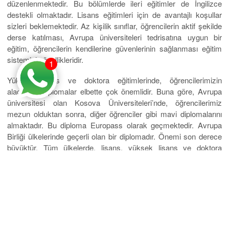
düzenlenmektedir. Bu bölümlerde ileri eğitimler de İngilizce
destekli olmaktadır. Lisans eğitimleri için de avantajlı koşullar
sizleri beklemektedir. Az kişilik sınıflar, öğrencilerin aktif şekilde
derse katılması, Avrupa üniversiteleri tedrisatına uygun bir
eğitim, öğrencilerin kendilerine güvenlerinin sağlanması eğitim
sisteminin özellikleridir.
1
Yüksek lisans ve doktora eğitimlerinde, öğrencilerimizin
alacakları diplomalar elbette çok önemlidir. Buna göre, Avrupa
üniversitesi olan Kosova Üniversiteleri’nde, öğrencilerimiz
mezun olduktan sonra, diğer öğrenciler gibi mavi diplomalarını
almaktadır. Bu diploma Europass olarak geçmektedir. Avrupa
Birliği ülkelerinde geçerli olan bir diplomadır. Önemi son derece
büyüktür. Tüm ülkelerde, lisans, yüksek lisans ve doktora
eğitimleriniz geçerli olacaktır. Yurtdışında çalışma olanaklarını
yakalayabileceksiniz. Ayrıca, ülkemizde de diplomalar
tanınmaktadır. Bu şekilde, öğrencilerimiz lisans, yüksek lisans
ya da doktora programları diplomaları ile rahatlıkla kariyer
adımlarını atabilirler. Meslek eğitimlerini aldıktan sonra, birçok
alanda çalışmak üzere başvurularını yapabilirler. Bu şansı
kaçırmamak için Kosova Üniversiteleri sizleri beklemektedir.