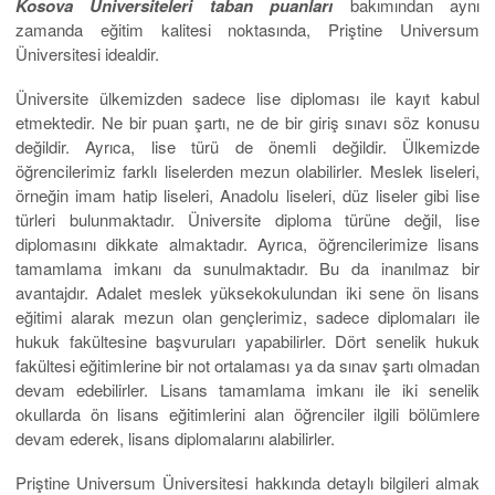
Kosova Üniversiteleri taban
puanları
bakımından aynı
zamanda eğitim kalitesi noktasında, Priştine Universum
Üniversitesi idealdir.
Üniversite ülkemizden sadece lise diploması ile kayıt kabul
etmektedir. Ne bir puan şartı, ne de bir giriş sınavı söz konusu
değildir. Ayrıca, lise türü de önemli değildir. Ülkemizde
öğrencilerimiz farklı liselerden mezun olabilirler. Meslek liseleri,
örneğin imam hatip liseleri, Anadolu liseleri, düz liseler gibi lise
türleri bulunmaktadır. Üniversite diploma türüne değil, lise
diplomasını dikkate almaktadır. Ayrıca, öğrencilerimize lisans
tamamlama imkanı da sunulmaktadır. Bu da inanılmaz bir
avantajdır. Adalet meslek yüksekokulundan iki sene ön lisans
eğitimi alarak mezun olan gençlerimiz, sadece diplomaları ile
hukuk fakültesine başvuruları yapabilirler. Dört senelik hukuk
fakültesi eğitimlerine bir not ortalaması ya da sınav şartı olmadan
devam edebilirler. Lisans tamamlama imkanı ile iki senelik
okullarda ön lisans eğitimlerini alan öğrenciler ilgili bölümlere
devam ederek, lisans diplomalarını alabilirler.
Priştine Universum Üniversitesi hakkında detaylı bilgileri almak