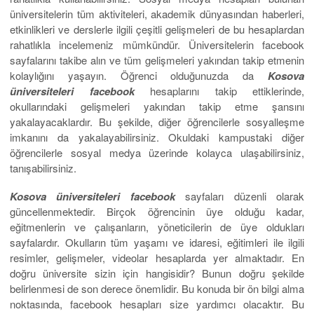
üniversitelerin tüm aktiviteleri, akademik dünyasından haberleri,
etkinlikleri ve derslerle ilgili çeşitli gelişmeleri de bu hesaplardan
rahatlıkla incelemeniz mümkündür. Üniversitelerin facebook
sayfalarını takibe alın ve tüm gelişmeleri yakından takip etmenin
kolaylığını yaşayın. Öğrenci olduğunuzda da
Kosova
üniversiteleri facebook
hesaplarını takip ettiklerinde,
okullarındaki gelişmeleri yakından takip etme şansını
yakalayacaklardır. Bu şekilde, diğer öğrencilerle sosyalleşme
imkanını da yakalayabilirsiniz. Okuldaki kampustaki diğer
öğrencilerle sosyal medya üzerinde kolayca ulaşabilirsiniz,
tanışabilirsiniz.
Kosova üniversiteleri facebook
sayfaları düzenli olarak
güncellenmektedir. Birçok öğrencinin üye olduğu kadar,
eğitmenlerin ve çalışanların, yöneticilerin de üye oldukları
sayfalardır. Okulların tüm yaşamı ve idaresi, eğitimleri ile ilgili
resimler, gelişmeler, videolar hesaplarda yer almaktadır. En
doğru üniversite sizin için hangisidir? Bunun doğru şekilde
belirlenmesi de son derece önemlidir. Bu konuda bir ön bilgi alma
noktasında, facebook hesapları size yardımcı olacaktır. Bu