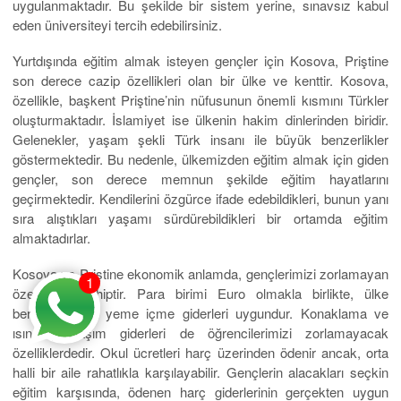
uygulanmaktadır. Bu şekilde bir sistem yerine, sınavsız kabul
eden üniversiteyi tercih edebilirsiniz.
Yurtdışında eğitim almak isteyen gençler için Kosova, Priştine
son derece cazip özellikleri olan bir ülke ve kenttir. Kosova,
özellikle, başkent Priştine’nin nüfusunun önemli kısmını Türkler
oluşturmaktadır. İslamiyet ise ülkenin hakim dinlerinden biridir.
Gelenekler, yaşam şekli Türk insanı ile büyük benzerlikler
göstermektedir. Bu nedenle, ülkemizden eğitim almak için giden
gençler, son derece memnun şekilde eğitim hayatlarını
geçirmektedir. Kendilerini özgürce ifade edebildikleri, bunun yanı
sıra alıştıkları yaşamı sürdürebildikleri bir ortamda eğitim
almaktadırlar.
Kosova ve Priştine ekonomik anlamda, gençlerimizi zorlamayan
1
özelliklere sahiptir. Para birimi Euro olmakla birlikte, ülke
bereketlidir ve yeme içme giderleri uygundur. Konaklama ve
ısınma, ulaşım giderleri de öğrencilerimizi zorlamayacak
özelliklerdedir. Okul ücretleri harç üzerinden ödenir ancak, orta
halli bir aile rahatlıkla karşılayabilir. Gençlerin alacakları seçkin
eğitim karşısında, ödenen harç giderlerinin gerçekten uygun