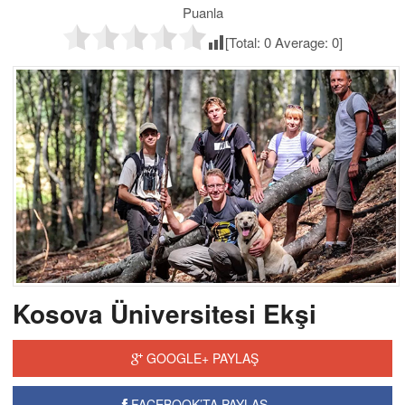
Puanla
[Total:
0
Average:
0
]
Kosova Üniversitesi Ekşi
GOOGLE+ PAYLAŞ
FACEBOOK’TA PAYLAŞ