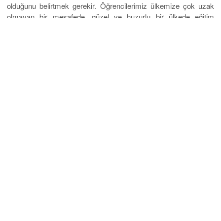
olduğunu belirtmek gerekir. Öğrencilerimiz ülkemize çok uzak
olmayan bir mesafede, güzel ve huzurlu bir ülkede eğitim
almanın avantajlarını yaşamaktadır.
Bilgi almak için Eurostar Yurtdışı Eğitim Danışmanlığı öğrenci
ofislerimize başvurmanızı rica ederiz. Profesyonel öğrenci
danışmanlarımız ile sizlerleyiz. İnternet ve çağrı merkezimizle de
sizinleyiz.
Mobil Uygulama
Üniversiteler