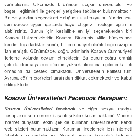
vermelisiniz. Ülkemizde birbirinden seçkin üniversiteler ve
başarılı eğitimleri ile gençleri yetiştiren fakülteler bulunmaktadır.
Bir de yurtdışı seçenekleri olduğunu unutmayalım. Yurtdışında,
son derece uygun şartlarda hayal ettiğiniz mesleğin eğitimini
alabilirsiniz. Bunun için kesinlikle en iyi seçeneklerden biri
Kosova Üniversiteleridir. Kosova, Birleşmiş Millet bünyesinde
kendini toparladıktan sonra, bir cumhuriyet olarak bağımsızlığını
ilan etmiştir. Günümüzde, doğru adımlarla Kosova Cumhuriyeti
ilerleme yolunda devam etmektedir. Bu durum,doğru orantılı
şekilde okuma yazma oranının yüksek olmasına, eğitimin kaliteli
olmasına da destek olmaktadır. Üniversitelerin kalitesi tüm
Avrupa eğitim otoriteleri tarafından dikkat çekmektedir ve kabul
edilmektedir.
Kosova Üniversiteleri Facebook Hesapları:
Kosova Üniversiteleri facebook
ve diğer sosyal medya
hesaplarını son derece başarılı şekilde kullanmaktadır. Modern
internet dünyasını etkin şekilde kullanan üniversitelerin kendi
web siteleri bulunmaktadır. Kurumları incelemek için interneti
rahatlıkla kullanabilirsiniz. Sosyal medya hesapları bulunan