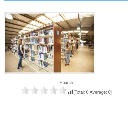
Puanla
[Total:
0
Average:
0
]