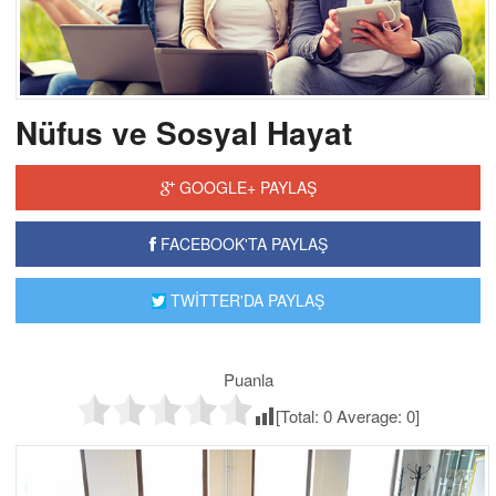
Nüfus ve Sosyal Hayat
GOOGLE+ PAYLAŞ
FACEBOOK'TA PAYLAŞ
TWİTTER'DA PAYLAŞ
Puanla
[Total:
0
Average:
0
]