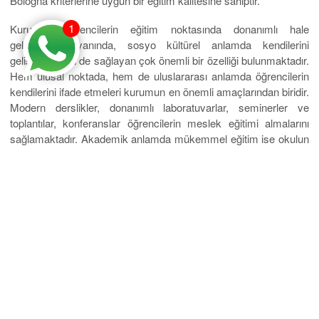
Bologna kriterlerine uygun bir eğitim kalitesine sahiptir.
1
Kurumun öğrencilerin eğitim noktasında donanımlı hale
gelmelerinin yanında, sosyo kültürel anlamda kendilerini
geliştirmelerini de sağlayan çok önemli bir özelliği bulunmaktadır.
Hem ulusal noktada, hem de uluslararası anlamda öğrencilerin
kendilerini ifade etmeleri kurumun en önemli amaçlarından biridir.
Modern derslikler, donanımlı laboratuvarlar, seminerler ve
toplantılar, konferanslar öğrencilerin meslek eğitimi almalarını
sağlamaktadır. Akademik anlamda mükemmel eğitim ise okulun
en önem verdiği noktalardan biridir. Buna göre, son derece
seçkin bir eğitmen kadrosu bulunmaktadır.
Birçok spor ve kültür kulübüne öğrenciler üye olabilirler.
Kendilerini geliştirmeleri için birçok faaliyetle ilgilenebilirler.
Mezun olduğunuzda, mesleki anlamda donanımlı bir hale
geleceksiniz. Hem ülkemizde, hem de yurtdışında çalışma
şansını yakalayacaksınız. Kendine güvenen, mesleğini yapma
hazır gençler olarak hayata atılacaksınız. Ekonomik anlamda
zorlanmadan, bir Avrupa ülkesinde üniversite eğitimi alacaksınız.