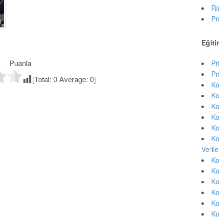
Ri
Pr
Eğiti
Puanla
Pr
Pr
[Total:
0
Average:
0
]
Ko
Ko
Ko
Ko
Ko
Ko
Veril
Ko
Ko
Ko
Ko
Ko
Ko