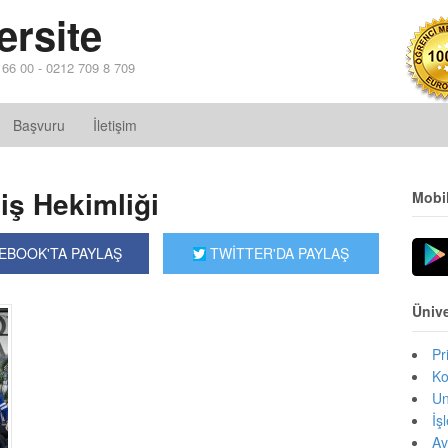
ersite
4 66 00 - 0212 709 8 709
Başvuru
İletişim
iş Hekimliği
Mobi
EBOOK'TA PAYLAŞ
TWİTTER'DA PAYLAŞ
Ünive
Pr
Ko
Un
İş
Av