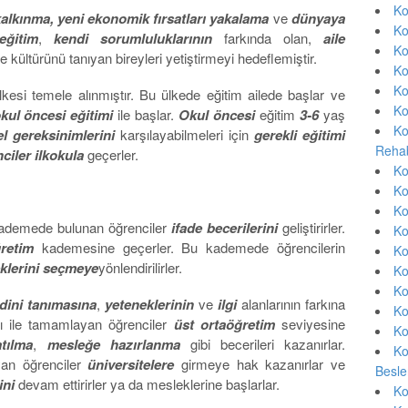
Ko
alkınma, yeni ekonomik fırsatları yakalama
ve
dünyaya
Ko
eğitim
,
kendi sorumluluklarının
farkında olan,
aile
Ko
 kültürünü tanıyan bireyleri yetiştirmeyi hedeflemiştir.
Ko
Ko
lkesi temele alınmıştır. Bu ülkede eğitim ailede başlar ve
Ko
kul öncesi eğitimi
ile başlar.
Okul öncesi
eğitim
3-6
yaş
Ko
l gereksinimlerini
karşılayabilmeleri için
gerekli eğitimi
Rehab
ciler ilkokula
geçerler.
Ko
Ko
Ko
kademede bulunan öğrenciler
ifade becerilerini
geliştirirler.
Ko
ğretim
kademesine geçerler. Bu kademede öğrencilerin
Ko
klerini seçmeye
yönlendirilirler.
Ko
Ko
dini tanımasına
,
yeteneklerinin
ve
ilgi
alanlarının farkına
Ko
rı ile tamamlayan öğrenciler
üst ortaöğretim
seviyesine
Ko
tılma
,
mesleğe hazırlanma
gibi becerileri kazanırlar.
Ko
yan öğrenciler
üniversitelere
girmeye hak kazanırlar ve
Besle
ini
devam ettirirler ya da mesleklerine başlarlar.
Ko