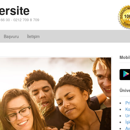
ersite
4 66 00 - 0212 709 8 709
Başvuru
İletişim
Mobi
Ünive
Pr
Ko
Un
İş
Av