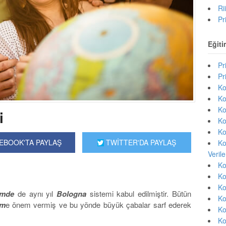
Ri
Pr
Eğiti
Pr
Pr
Ko
Ko
Ko
i
Ko
Ko
EBOOK'TA PAYLAŞ
TWİTTER'DA PAYLAŞ
Ko
Veril
Ko
Ko
Ko
imde
de aynı yıl
Bologna
sistemi kabul edilmiştir. Bütün
Ko
im
e önem vermiş ve bu yönde büyük çabalar sarf ederek
Ko
Ko