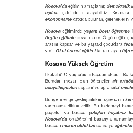
Kosova’da
eğitimin amaçlarını;
demokratik k
açılma
şeklinde sıralayabiliriz. Kısacası
ekonomisine
katkıda bulunan, geleneklerini ve
Kosova
eğitiminde
yaşam boyu öğrenme
i
örgün eğitimle
devam eder. Örgün eğitim,
o
arasını kapsar ve bu yaştaki çocuklara
teme
verir.
Okul öncesi eğitimi
tamamlayan
öğren
Kosova Yüksek Öğretim
İlkokul
6-11
yaş arasını kapsamaktadır. Bu 
Buradan mezun olan öğrenciler
alt ortaö
sosyalleşmeleri
sağlanır ve öğrenciler
mesle
Bu işlemler gerçekleştirilirken öğrencinin
ken
varmasına dikkat edilir. Bu kademeyi başa
geçerler ve burada
yetişkin hayatına ka
Kosova’da
ortaöğretimi başarıyla tamamla
buradan
mezun olduktan
sonra ya
eğitimler