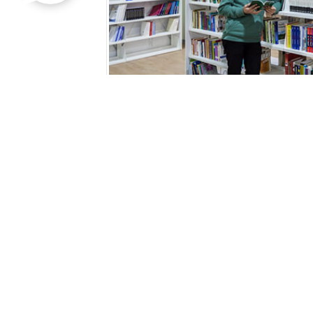
Kosova’da Yaşam
GOOGLE+ PAYLAŞ
FAC
Kosova’da Yaşam
Kosova’nın etnik yapısını Arnavu