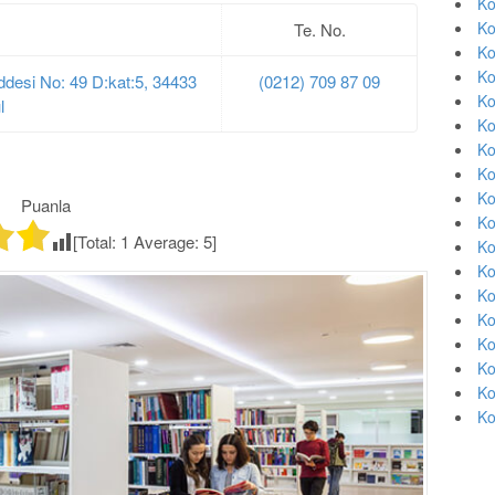
Ko
Ko
Te. No.
Ko
Ko
ddesi No: 49 D:kat:5, 34433
(0212) 709 87 09
Ko
l
Ko
Ko
Ko
Ko
Puanla
Ko
[Total:
1
Average:
5
]
Ko
Ko
Ko
Ko
Ko
Ko
Ko
Ko