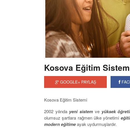
Kosova Eğitim Sistem
GOOGLE+ PAYLAŞ
FAC
Kosova Eğitim Sistemi
2002 yılında
yeni sistem
ve
yüksek öğret
olumsuz şartlara rağmen ülke yönetimi
eğit
modern eğitime
ayak uydurmuşlardır.