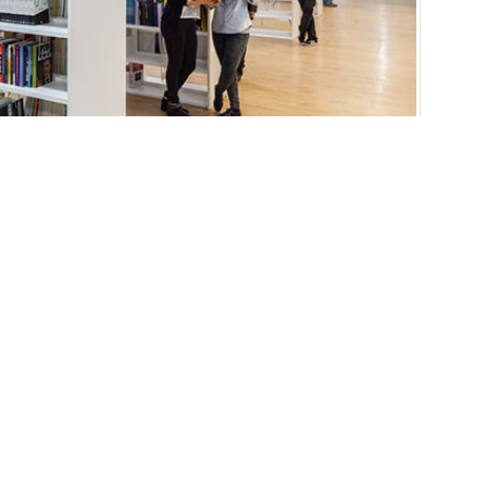
EBOOK’TA PAYLAŞ
TWİTTER’DA PAYLAŞ
tlar, Türkler, Boşnaklar, Sırplar ve Rumlar