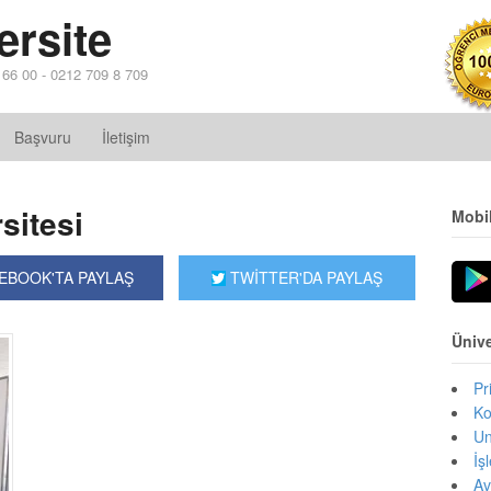
ersite
4 66 00 - 0212 709 8 709
Başvuru
İletişim
sitesi
Mobi
EBOOK'TA PAYLAŞ
TWİTTER'DA PAYLAŞ
Ünive
Pr
Ko
Un
İş
Av