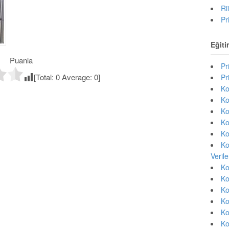
Ri
Pr
Eğiti
Puanla
Pr
[Total:
0
Average:
0
]
Pr
Ko
Ko
Ko
Ko
Ko
Ko
Veril
Ko
Ko
Ko
Ko
Ko
Ko